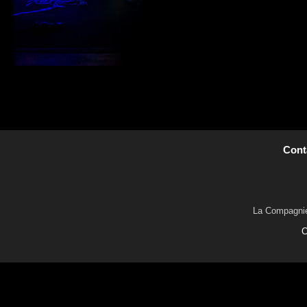
.
Cont
La Compagnie 
C